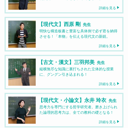
詳細を見る
【現代文】西原 剛
先生
明快な構造板書と豊富な具体例で必ず君を納得
させる！「本物」を伝える現代文の新鋭。
詳細を見る
【古文・漢文】三羽邦美
先生
縦横無尽な知識に裏打ちされた立体的な授業
に、グングン引き込まれる！
詳細を見る
【現代文・小論文】永井 玲衣
先生
思考力を専門にする哲学研究者。磨き上げられ
た論理的思考力は、全ての教科の礎となる！
詳細を見る