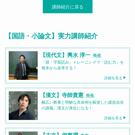
講師紹介に戻る
【国語・小論文】実力講師紹介
【現代文】輿水 淳一
先生
「脱・字面読み」トレーニングで「読む力」を
根本から改革する！
詳細を見る
【漢文】寺師貴憲
先生
幅広い教養と明解な具体例を駆使した緩急自在
の講義。漢文が身近になる！
詳細を見る
【古文】伊東潤