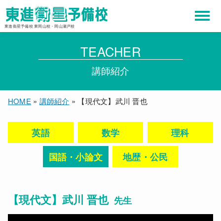
東進衛星予備校 東岡山校・岡山瀬戸校
TEACHER
講師紹介
HOME
»
講師紹介
»
【現代文】武川 晋也
英語
数学
理科
国語・小論文
地歴・公民
【現代文】武川 晋也
先生