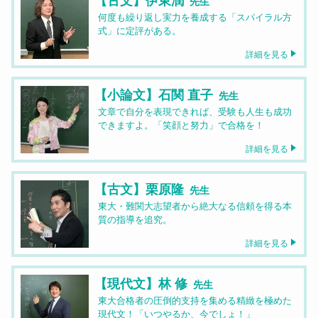
先生
何度も繰り返し実力を養成する「スパイラル方
式」に定評がある。
詳細を見る
【小論文】石関 直子
先生
文章で自分を表現できれば、受験も人生も成功
できますよ。「笑顔と努力」で合格を！
詳細を見る
【古文】栗原隆
先生
東大・難関大志望者から絶大なる信頼を得る本
質の指導を追究。
詳細を見る
【現代文】林 修
先生
東大合格者の圧倒的支持を集める精緻を極めた
現代文！「いつやるか、今でしょ！」