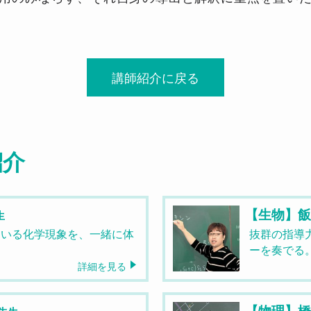
講師紹介に戻る
紹介
【生物】
生
ている化学現象を、一緒に体
抜群の指導
ーを奏でる
詳細を見る
【物理】