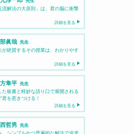
先生
元流解法の大原則」は、君の脳に衝撃
詳細を見る
田部眞哉
先生
生が絶賛するその授業は、わかりやす
！
詳細を見る
緒方隼平
先生
した板書と軽妙な語り口で展開される
ず君を惹きつける！
詳細を見る
大西哲男
先生
を、シンプルかつ普遍的な解法で追求