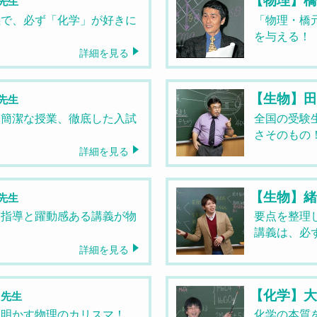
先生
義で、必ず「化学」が好きに
「物理・橋
を与える！
詳細を見る
【生物】
先生
つ簡潔な授業、徹底した入試
全国の受験
さそのもの
詳細を見る
【生物】
先生
い指導と躍動感ある講義が物
要点を整理
講義は、必
詳細を見る
【化学】
先生
き明かす物理のカリスマ！
化学の本質