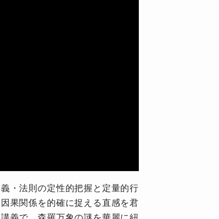
定義・法則の定性的把握と定量的行
、因果関係を的確に捉える直感を君
た講義で、森羅万象の謎を華麗に紐