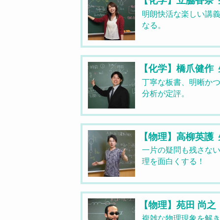
明朗快活な楽しい講
なる。
【化学】橋爪健作
丁寧な板書、明晰か
分析が定評。
【物理】高柳英護
一片の疑問も残さな
理を面白くする！
【物理】苑田 尚之
複雑な物理現象を解