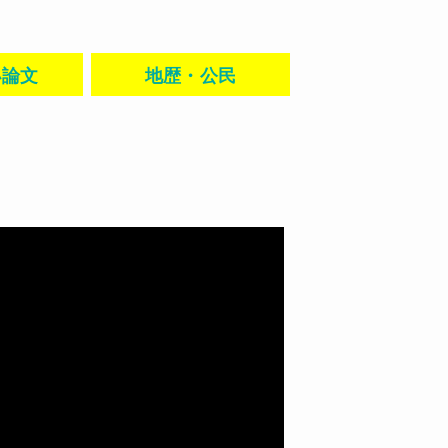
小論文
地歴・公民