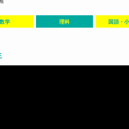
唯
数学
理科
国語・
生