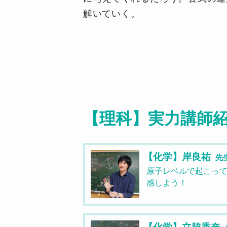
解いていく。
【理科】実力講師
【化学】岸良祐
先
原子レベルで起こっ
感しよう！
【化学】立脇香奈