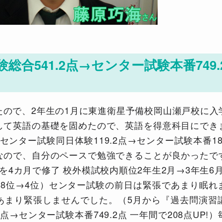
合541.2点→センター試験本番749.2
たので、2年生の1月に東進衛星予備校岡山瀬戸校に入
して英語の基礎を固めたので、英語を得意科目にでき
語 センター試験同日体験119.2点→センター試験本番1
なので、自分のペースで勉強できることが良かったで
4カ月で修了 校外模試校内順位2年生2月→3年生6月 
 総合18位→4位）センター試験の前日は緊張であまり眠
あまり緊張しませんでした。（5月から『過去問演習
2点→センター試験本番749.2点 一年間で208点UP