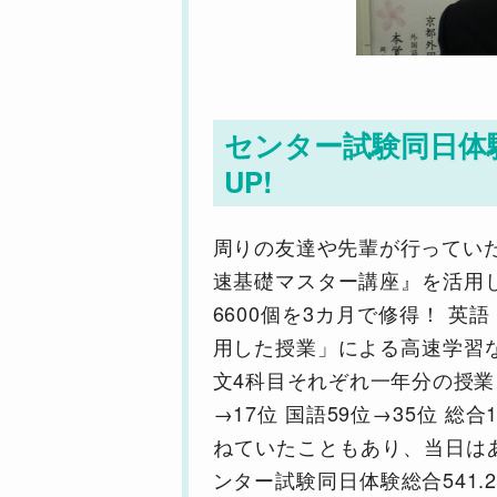
センター試験同日体験総
UP!
周りの友達や先輩が行ってい
速基礎マスター講座』を活用
6600個を3カ月で修得！ 英
用した授業」による高速学習
文4科目それぞれ一年分の授業を
→17位 国語59位→35位
ねていたこともあり、当日は
ンター試験同日体験総合541.