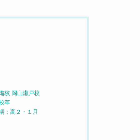
備校 岡山瀬戸校
校卒
期：高２・１月