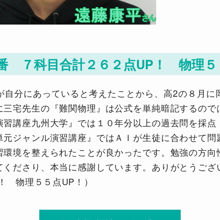
番 ７科目合計２６２点UP！ 物理５
が自分にあっていると考えたことから、高2の８月に
に三宅先生の『難関物理』は公式を単純暗記するので
演習講座九州大学』では１０年分以上の過去問を採点
単元ジャンル演習講座』ではＡＩが生徒に合わせて問
習環境を整えられたことが良かったです。勉強の方向
てくださり、本当に感謝しています。ありがとうござ
！ 物理５５点UP！）