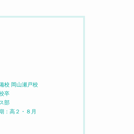
備校 岡山瀬戸校
校卒
ス部
期：高２・８月