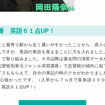
番 英語６１点UP！
とと最寄り駅から近く通いやすかったことから、高１
んですが、英語の単語を覚えることに力を入れました
』で取り組みました。９月以降は過去問の演習データ
志望校別単元ジャンル演習講座』で志望校の傾向に似
イスももらえて、自分の筆記の時のクセがわかりまし
心強かったです。（入学から７ヵ月で英単語３０
英語６１点UP！）