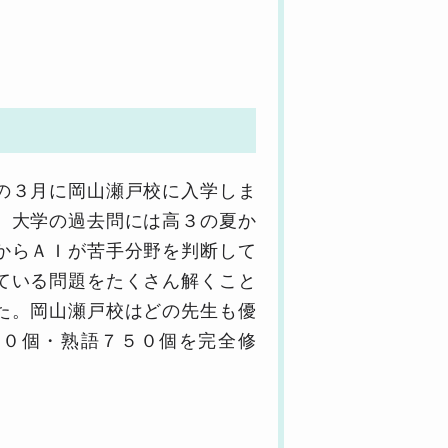
の３月に岡山瀬戸校に入学しま
。大学の過去問には高３の夏か
からＡＩが苦手分野を判断して
ている問題をたくさん解くこと
た。岡山瀬戸校はどの先生も優
００個・熟語７５０個を完全修