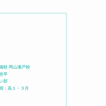
備校 岡山瀬戸校
校卒
ン部
期：高１・３月