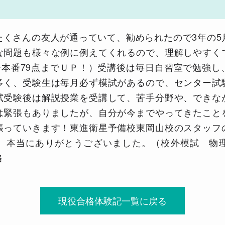
たくさんの友人が通っていて、勧められたので3年の5
な問題も様々な例に例えてくれるので、理解しやすく
ー本番79点までＵＰ！）受講後は毎日自習室で勉強
多く、受験生は毎月必ず模試があるので、センター試
試受験後は解説授業を受講して、苦手分野や、できな
は緊張もありましたが、自分が今までやってきたこと
張っていきます！東進衛星予備校東岡山校のスタッフ
本当にありがとうございました。（校外模試 物理3
格
現役合格体験記一覧に戻る