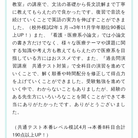
教室』の講座で、文法の基礎から長文読解まで丁寧
に教えてもらえたので良かったです。復習で音読を
続けていくことで英語の実力を伸ばすことができま
した。（校外模試2年１月→3年11月学年順位90番以
上UP！）また、『看護・医療系小論文』では小論文
の書き方だけでなく、様々な医療テーマや課題に関
する知識や考え方も教えてもらえたので医療系を目
指している方にはおススメです。また、『過去問演
習講座 共通テスト対策』で全科目の演習を進めて
いくことで、解く順番や時間配分を修正して得点力
を上げていくことができました。受験勉強を進めて
いく中で、わからないこともありましたが、経験の
ある先生方にいろいろなことを聞くことができて本
当にありがたかったです。ありがとうございまし
た。
（共通テスト本番レベル模試4月→本番8科目合計
190点以上UP！）