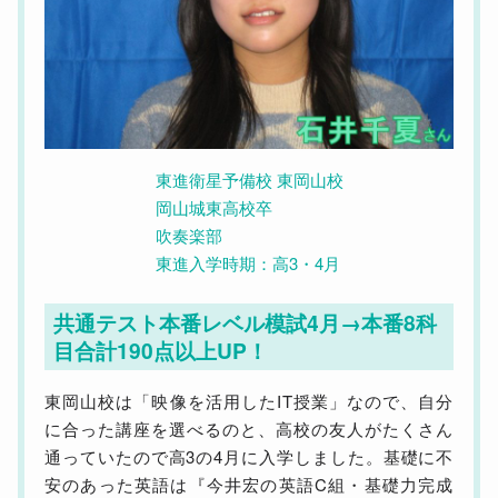
東進衛星予備校 東岡山校
岡山城東高校卒
吹奏楽部
東進入学時期：高3・4月
共通テスト本番レベル模試4月→本番8科
目合計190点以上UP！
東岡山校は「映像を活用したIT授業」なので、自分
に合った講座を選べるのと、高校の友人がたくさん
通っていたので高3の4月に入学しました。基礎に不
安のあった英語は『今井宏の英語C組・基礎力完成